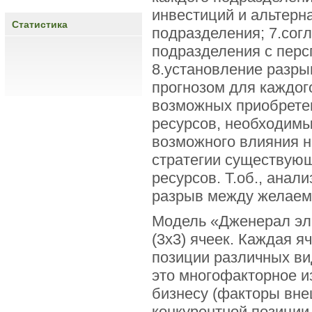
инвестиций и альтерн
Статистика
подразделения; 7.сог
подразделения с перс
8.установление разры
прогнозом для каждог
возможных приобрете
ресурсов, необходимы
возможного влияния н
стратегии существующ
ресурсов. Т.об., анал
разрыв между желаемо
Модель «Дженерал эле
(3х3) ячеек. Каждая я
позиции различных вид
это многофакторное и
бизнесу (факторы внеш
конкурентной позиции 