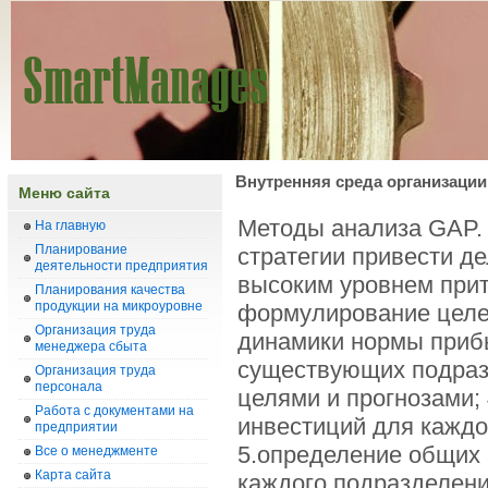
Внутренняя среда организации
Меню сайта
Методы анализа GAP.
На главную
Планирование
стратегии привести д
деятельности предприятия
высоким уровнем прит
Планирования качества
продукции на микроуровне
формулирование целей 
Организация труда
динамики нормы приб
менеджера сбыта
существующих подраз
Организация труда
персонала
целями и прогнозами;
Работа с документами на
инвестиций для каждо
предприятии
5.определение общих 
Все о менеджменте
Карта сайта
каждого подразделени