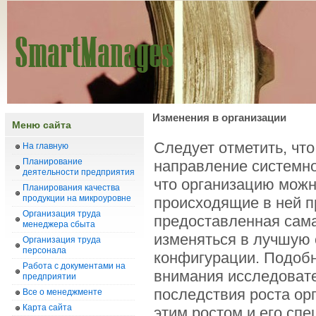
Изменения в организации
Меню сайта
Следует отметить, что
На главную
Планирование
направление системно
деятельности предприятия
что организацию можн
Планирования качества
продукции на микроуровне
происходящие в ней пр
Организация труда
предоставленная сама
менеджера сбыта
изменяться в лучшую 
Организация труда
персонала
конфигурации. Подобн
Работа с документами на
внимания исследовате
предприятии
последствия роста ор
Все о менеджменте
Карта сайта
этим ростом и его сп