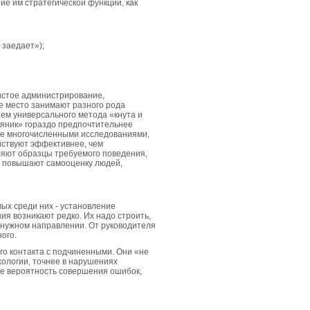
е им стратегической функции, как
 заедает»);
чистое администрирование,
 место занимают разного рода
ием универсального метода «кнута и
пряник» гораздо предпочтительнее
ое многочисленными исследованиями,
йствуют эффективнее, чем
ляют образцы требуемого поведения,
, повышают самооценку людей,
ых среди них - установление
я возникают редко. Их надо строить,
в нужном направлении. От руководителя
ого.
го контакта с подчиненными. Они «не
хологии, точнее в нарушениях
ше вероятность совершения ошибок,