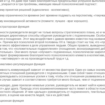
я и т.д. Но даже при таких благоприятных предпосылках успешное выполнени
, упирается в три проблемы, имеющие явный психологический подтекст:
лему принятия решений (единолично - коллективно);
лему ограниченности времени (нет времени подумать на перспективу, «текучка
ему инновационной активности (помните: лучшее - враг хорошего).
истраторская функция
нности руководителя входят не только вопросы стратегического плана, но и 
ающее директивные способы общения руководителя с подчиненными. Особое
ия и поощрения. Этот вид воздействия с давних времен известен под назван
». Причем вся психология второй половины XX в. твердо стоит на том, что «
 и много эффективнее в деле управления людьми. Общее правило, выведенн
 в том, что «положительные подкрепления» (поощрения, вознаграждения) де
тельные». Они много лучше «обучают» подчиненных, психологически закреп
твуют формированию благоприятного психологического климата в коллективе
 «мотивируют» их на производительный труд и т.д.
никативно-регулирующая функция
вность коммуникаций зависит от множества факторов. Один из самых значим
иятных отношений руководителя с подчиненными. Сами собой такие отношени
 прикладывать осознанные усилия к тому, чтобы эти отношения развивались 
м случае зависит и соответственно требуется много больше, чем от подчиненн
нередко, даже прилагая немалые усилия, руководитель не может найти нужно
т» друг друга. Природа этого взаимонепонимания часто лежит в области пси
остного общения. И чем «дальше» руководитель от подчиненного, тем боль
сего, в оценке как качеств людей, так и их действий.
ационная функция