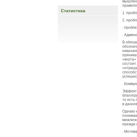
мышлени
правило
Статистика
1. проб
2. проб
. пробл
. Админ
В обяза
обознач
наказан
пряника
«кнута»
состоит
«отрица
способс
успешно
. Комму
Эффекти
благопр
то есть
в данно
Однако 
понимаю
межличн
прежде в
. Мотив