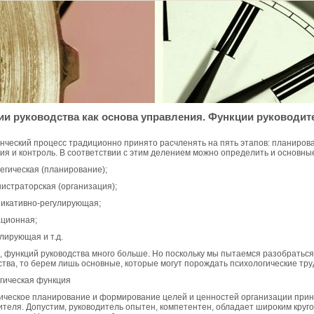
и руководства как основа управления. Функции руководит
нческий процесс традиционно принято расчленять на пять этапов: планирова
ия и контроль. В соответствии с этим делением можно определить и основн
тегическая (планирование);
нистраторская (организация);
никативно-регулирующая;
ационная;
лирующая и т.д.
, функций руководства много больше. Но поскольку мы пытаемся разобраться
ства, то берем лишь основные, которые могут порождать психологические тру
егическая функция
ическое планирование и формирование целей и ценностей организации прин
ителя. Допустим, руководитель опытен, компетентен, обладает широким круго