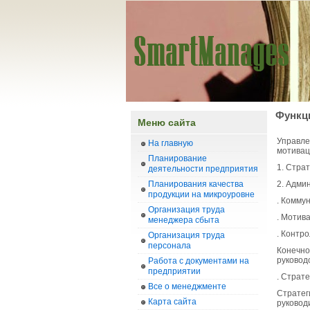
Функци
Меню сайта
Управле
На главную
мотивац
Планирование
1. Стра
деятельности предприятия
Планирования качества
2. Адми
продукции на микроуровне
. Комму
Организация труда
. Мотив
менеджера сбыта
. Контро
Организация труда
персонала
Конечно
руковод
Работа с документами на
предприятии
. Страт
Все о менеджменте
Стратег
Карта сайта
руковод