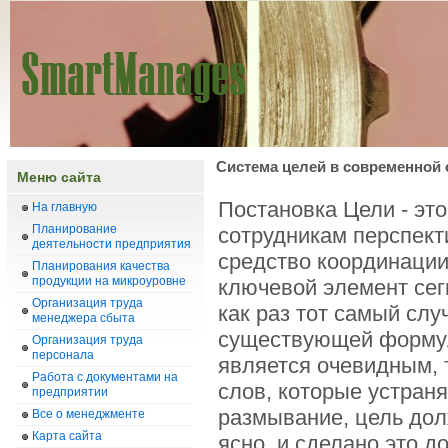
Система целей в современной 
Меню сайта
Постановка Цели - эт
На главную
Планирование
сотрудникам перспект
деятельности предприятия
средство координации
Планирования качества
продукции на микроуровне
ключевой элемент сег
Организация труда
как раз тот самый слу
менеджера сбыта
существующей формул
Организация труда
персонала
является очевидным, 
Работа с документами на
слов, которые устраня
предприятии
размывание, цель дол
Все о менеджменте
Карта сайта
ясно, и сделано это д