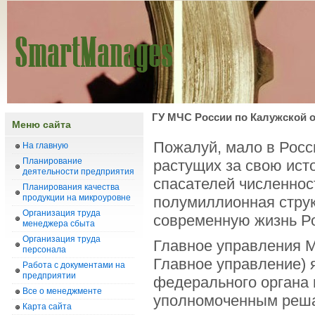
ГУ МЧС России по Калужской 
Меню сайта
Пожалуй, мало в Росс
На главную
Планирование
растущих за свою исто
деятельности предприятия
спасателей численност
Планирования качества
продукции на микроуровне
полумиллионная струк
Организация труда
современную жизнь Р
менеджера сбыта
Организация труда
Главное управления М
персонала
Главное управление) 
Работа с документами на
предприятии
федерального органа 
Все о менеджменте
уполномоченным решат
Карта сайта