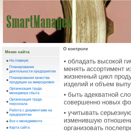
О контроле
Меню сайта
• обладать высокой г
На главную
Планирование
менять ассортимент из
деятельности предприятия
жизненный цикл продук
Планирования качества
продукции на микроуровне
изделий и объем выпу
Организация труда
менеджера сбыта
• быть адекватной сл
Организация труда
совершенно новых фор
персонала
Работа с документами на
• учитывать серьезную
предприятии
изменившую отношени
Все о менеджменте
организовать послеп
Карта сайта