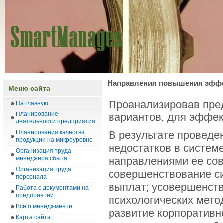
Направления повышения эффе
Меню сайта
Проанализировав пред
На главную
Планирование
вариантов, для эффек
деятельности предприятия
Планирования качества
В результате проведе
продукции на микроуровне
недостатков в систем
Организация труда
менеджера сбыта
направлениями ее со
Организация труда
совершенствование с
персонала
выплат; усовершенств
Работа с документами на
предприятии
психологических мето
Все о менеджменте
развитие корпоративн
Карта сайта