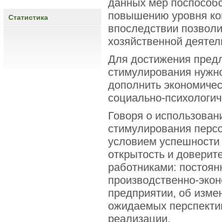
данных мер поспособс
повышению уровня кон
Статистика
впоследствии позволи
хозяйственной деятел
Для достижения пред
стимулирования нужн
дополнить экономиче
социально-психологи
Говоря о использован
стимулирования персо
условием успешности 
открытость и доверит
работниками: постоян
производственно-эко
предприятии, об изме
ожидаемых перспектив
реализации.