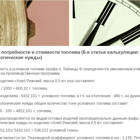
 потребности и стоимости топлива (6-я статья калькуляции:
логические нужды)
ость в условном топливе (графа 4, Таблицы 4) определяется умножением ут
 на производственную программу.
изделию «Хлеб Рижский, масса 0,5 кг» она составляет
8 / 1000 = 600,32 т. топлива.
изделиям - 5432,101 т. условного топлива, в т.ч. на отопление - 480 т, на душе
ологические нужды общее количество тонн условного топлива составит:
80 - 100 = 4852,101 т, топлива,
 распределяется по видам готовых изделий пропорционально данным графы 4.
гические нужды по изделию «Хлеб Рижский, масса 0,5 кг» составляет
852,101/ 5432,101 = 536,222 условной тонны.
м является газ. Переводной коэффициент условного топлива в газ - 1,135. П