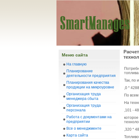
Расчет
Меню сайта
техно
На главную
Потребн
Планирование
топлива
деятельности предприятия
Так, по 
Планирования качества
продукции на микроуровне
,0 * 428
Организация труда
По всем 
менеджера сбыта
На техн
Организация труда
персонала
,101 - 4
Работа с документами на
которое
предприятии
техноло
Все о менеджменте
,320 * 4
Карта сайта
Топливо