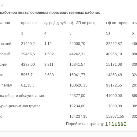
 5
работной платы основных производственных рабочих
менов
произ.пр.
сд рц/ед.руб.
г.ф. ЗП по расц.
г.ф по тариф
ве
3
4
5
5а
6
овский
21429,2
1,12
24000,70
22222,87
48
ловый
29455,6
1,502
44242,31
40965,10
89
ский
4288,00
3,811
16341,57
15131,08
33
он
5965,7
2,689
16041,77
14853,49
32
о печам
61138,5
100626,35
93172,55
20
ппа общего обслуживания
44377,00
41090,00
89
урно-ремонтная группа
19234,00
17809,00
38
го
164237,35
152071,55
33
Перейти на страницу:
1
2
3
4
5
6
7