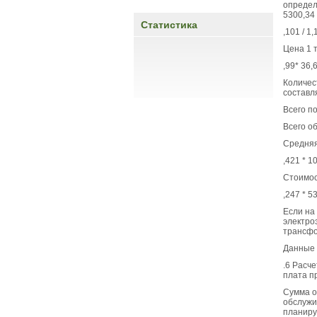
определ
5300,34 
Статистика
,101 / 1
Цена 1 т
,99* 36,
Количес
составля
Всего п
Всего о
Средняя
,421 * 1
Стоимос
,247 * 5
Если на
электро
трансфо
Данные 
.6 Расч
плата п
Сумма о
обслужи
планиру