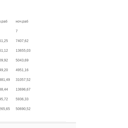
ч.раб
ноч.раб
7
61,25
7407,62
61,12
13655,03
09,92
5043,69
49,20
4951,16
381,49
31057,52
88,44
13696,67
95,72
5936,33
265,65
50690,52