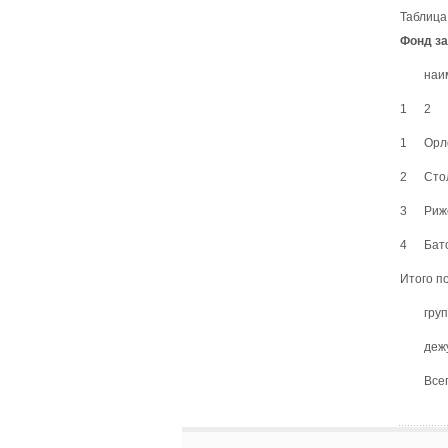
Таблица
Фонд за
наи
1
2
1
Орл
2
Сто
3
Риж
4
Бат
Итого п
гру
деж
Все