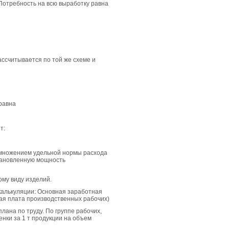
Потребность на всю выработку равна
ссчитывается по той же схеме и
равна
т:
 умножением удельной нормы расхода
становленную мощность
ому виду изделий.
калькуляции: Основная заработная
ная плата производственных рабочих)
ана по труду. По группе рабочих,
нки за 1 т продукции на объем