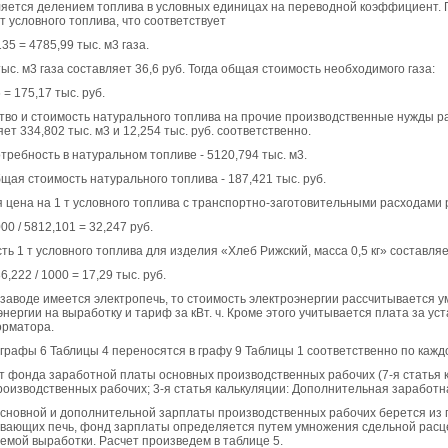
яется делением топлива в условных единицах на переводной коэффициент. 
т условного топлива, что соответствует
,135 = 4785,99 тыс. м3 газа.
ыс. м3 газа составляет 36,6 руб. Тогда общая стоимость необходимого газа:
6 = 175,17 тыс. руб.
тво и стоимость натурального топлива на прочие производственные нужды ра
ет 334,802 тыс. м3 и 12,254 тыс. руб. соответственно.
отребность в натуральном топливе - 5120,794 тыс. м3.
бщая стоимость натурального топлива - 187,421 тыс. руб.
 цена на 1 т условного топлива с транспортно-заготовительными расходами 
000 / 5812,101 = 32,247 руб.
ть 1 т условного топлива для изделия «Хлеб Рижский, масса 0,5 кг» составляе
36,222 / 1000 = 17,29 тыс. руб.
 заводе имеется электропечь, то стоимость электроэнергии рассчитывается
энергии на выработку и тариф за кВт. ч. Кроме этого учитывается плата за у
рматора.
графы 6 Таблицы 4 переносятся в графу 9 Таблицы 1 соответственно по кажд
ет фонда заработной платы основных производственных рабочих (7-я статья 
роизводственных рабочих; 3-я статья калькуляции: Дополнительная заработ
сновной и дополнительной зарплаты производственных рабочих берется из пл
вающих печь, фонд зарплаты определяется путем умножения сдельной расце
емой выработки. Расчет произведем в таблице 5.