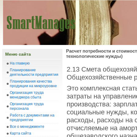
Расчет потребности и стоимост
Меню сайта
технологические нужды)
На главную
2.13 Смета общехозяй
Планирование
деятельности предприятия
Общехозяйственные р
Планирования качества
продукции на микроуровне
Это комплексная стат
Организация труда
затраты на управлени
менеджера сбыта
производства: зарпла
Организация труда
персонала
социальные нужды, ко
Работа с документами на
расходы, расходы на 
предприятии
отчисляемые на аморт
Все о менеджменте
Карта сайта
общезаводского назна