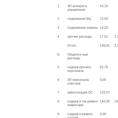
1
ЗП аппарата
43,10
управления
2
содержание ВЦ
72,00
3
содержание охраны
14,20
4
прочие расходы
17,51
3,
Итого
146,81
3,
Б
Общехоз-ные
расходы
5
содерж.прочего
82,78
персонала
6
ЗП персонала
0,00
участков
7
амортизация ОС
120,57
8
содерж и тек ремонт
140,95
19
инвентаря
9
содерж и ремонт
0,00
зданий