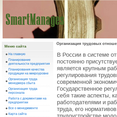
Организация трудовых отноше
Меню сайта
В России в системе о
На главную
Планирование
постоянно присутствуе
деятельности предприятия
является крупным раб
Планирования качества
продукции на микроуровне
регулирования трудов
Организация труда
современной экономич
менеджера сбыта
Государственное регу
Организация труда
персонала
себя такие аспекты, к
Работа с документами на
работодателями и ра
предприятии
труда, его нормативо
Все о менеджменте
Карта сайта
трудоустройстве моло