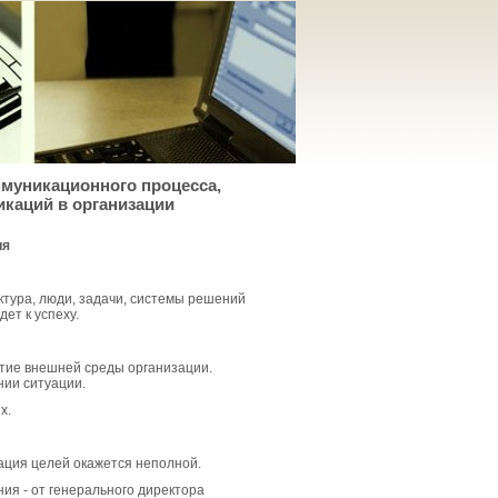
ммуникационного процесса,
каций в организации
ия
ктура, люди, задачи, системы решений
ет к успеху.
итие внешней среды организации.
нии ситуации.
х.
зация целей окажется неполной.
ния - от генерального директора