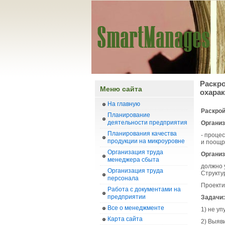
Раскро
Меню сайта
охарак
На главную
Раскрой
Планирование
деятельности предприятия
Организ
Планирования качества
- проце
продукции на микроуровне
и поощр
Организация труда
Организ
менеджера сбыта
должно 
Организация труда
Структу
персонала
Проекти
Работа с документами на
предприятии
Задачи:
Все о менеджменте
1) не у
Карта сайта
2) Выяв