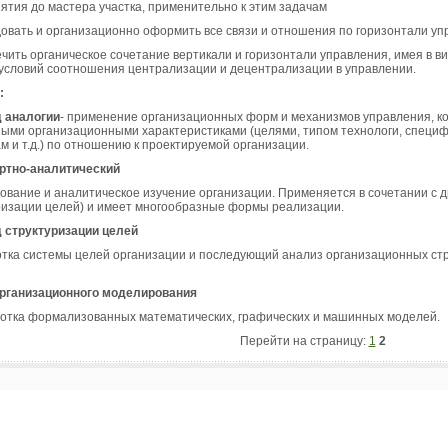
ятия до мастера участка, применительно к этим задачам
довать и организационно оформить все связи и отношения по горизонтали уп
ечить органическое сочетание вертикали и горизонтали управления, имея в 
условий соотношения централизации и децентрализации в управлении.
:
д аналогии
- применение организационных форм и механизмов управления, к
ными организационными характеристиками (целями, типом технологи, специф
м и т.д.) по отношению к проектируемой организации.
ертно-аналитический
дование и аналитическое изучение организации. Применяется в сочетании с д
ризации целей) и имеет многообразные формы реализации.
д структуризации целей
отка системы целей организации и последующий анализ организационных стр
рганизационного моделирования
ботка формализованных математических, графических и машинных моделей.
Перейти на страницу:
1
2