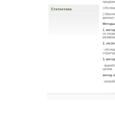
предпри
) Иссле
Статистика
) Обесп
данных 
Методы
1. мето
со сход
размера
2. эксп
- обсле
структу
3. мето
- выраб
целям.
метод о
- разра