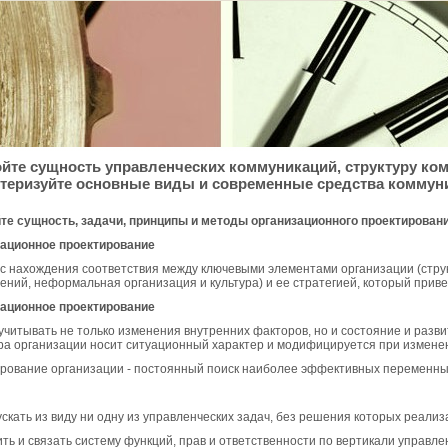
йте сущность управленческих коммуникаций, структуру ко
теризуйте основные виды и современные средства коммуни
те сущность, задачи, принципы и методы организационного проектирован
ационное проектирование
сс нахождения соответствия между ключевыми элементами организации (стру
ений, неформальная организация и культура) и ее стратегией, который привед
ационное проектирование
учитывать не только изменения внутренних факторов, но и состояние и разв
ра организации носит ситуационный характер и модифицируется при измене
рование организации - постоянный поиск наиболее эффективных переменны
пускать из виду ни одну из управленческих задач, без решения которых реали
ить и связать систему функций, прав и ответственности по вертикали управле