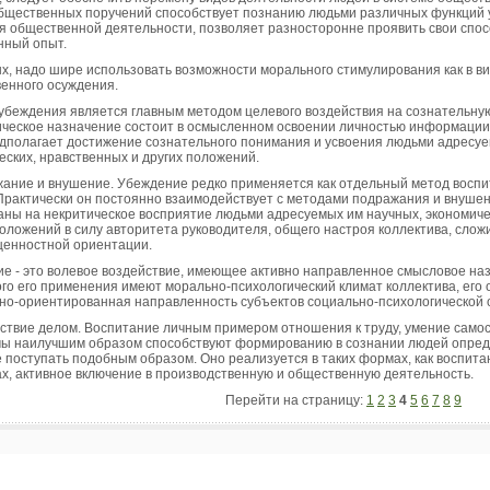
бщественных поручений способствует познанию людьми различных функций 
я общественной деятельности, позволяет разносторонне проявить свои спосо
нный опыт.
х, надо шире использовать возможности морального стимулирования как в ви
енного осуждения.
 убеждения является главным методом целевого воздействия на сознательную
ическое назначение состоит в осмысленном освоении личностью информации
дполагает достижение сознательного понимания и усвоения людьми адресуем
еских, нравственных и других положений.
жание и внушение. Убеждение редко применяется как отдельный метод воспи
Практически он постоянно взаимодействует с методами подражания и внуше
аны на некритическое восприятие людьми адресуемых им научных, экономичес
положений в силу авторитета руководителя, общего настроя коллектива, сло
ценностной ориентации.
е - это волевое воздействие, имеющее активно направленное смысловое на
го его применения имеют морально-психологический климат коллектива, его
но-ориентированная направленность субъектов социально-психологической 
йствие делом. Воспитание личным примером отношения к труду, умение сам
ы наилучшим образом способствуют формированию в сознании людей опреде
 поступать подобным образом. Оно реализуется в таких формах, как воспит
х, активное включение в производственную и общественную деятельность.
Перейти на страницу:
1
2
3
4
5
6
7
8
9