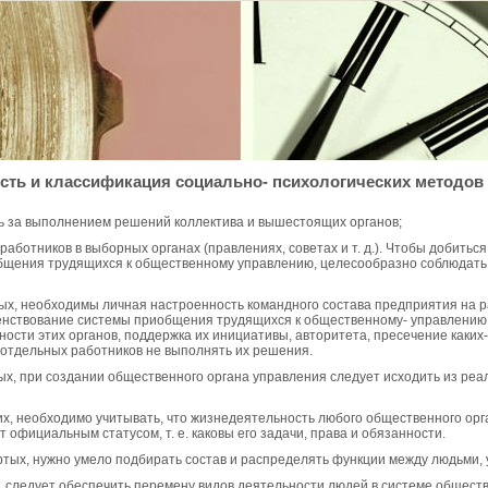
сть и классификация социально- психологических методов
ь за выполнением решений коллектива и вышестоящих органов;
 работников в выборных органах (правлениях, советах и т. д.). Чтобы добить
бщения трудящихся к общественному управлению, целесообразно соблюдать 
ых, необходимы личная настроенность командного состава предприятия на р
нствование системы приобщения трудящихся к общественному- управлению,
ности этих органов, поддержка их инициативы, авторитета, пресечение каки
 отдельных работников не выполнять их решения.
ых, при создании общественного органа управления следует исходить из реа
их, необходимо учитывать, что жизнедеятельность любого общественного орг
т официальным статусом, т. е. каковы его задачи, права и обязанности.
ртых, нужно умело подбирать состав и распределять функции между людьми,
, следует обеспечить перемену видов деятельности людей в системе общест