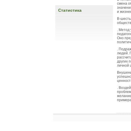
смена о
значени
Статистика
и жизне
В-шесты
обществ
. Метод
педагог
Оно пре
политич
. Подра
людей. 
рассчит
других 
личной 
Внушени
успешно
ценност
. Возде
проблем
желание
примера