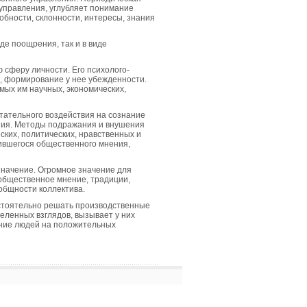
управления, углубляет понимание
бности, склонности, интересы, знания
де поощрения, так и в виде
 сферу личности. Его психолого-
, формирование у нее убежденности.
ых им научных, экономических,
тательного воздействия на сознание
ния. Методы подражания и внушения
ких, политических, нравственных и
жившегося общественного мнения,
значение. Огромное значение для
 общественное мнение, традиции,
общности коллектива.
остоятельно решать производственные
ленных взглядов, вызывает у них
ание людей на положительных