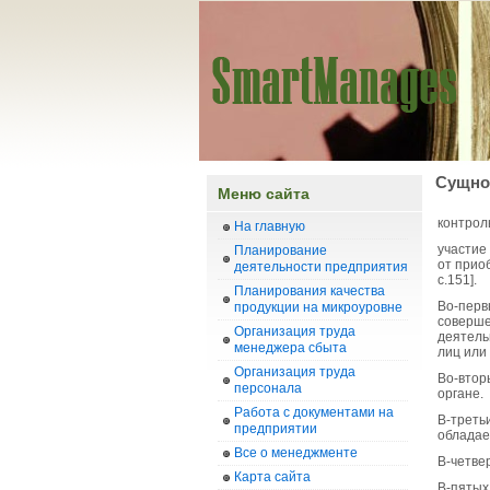
Сущно
Меню сайта
контрол
На главную
участие
Планирование
от прио
деятельности предприятия
с.151].
Планирования качества
Во-перв
продукции на микроуровне
соверше
Организация труда
деятель
менеджера сбыта
лиц или
Организация труда
Во-втор
персонала
органе.
Работа с документами на
В-треть
предприятии
обладае
Все о менеджменте
В-четве
Карта сайта
В-пятых