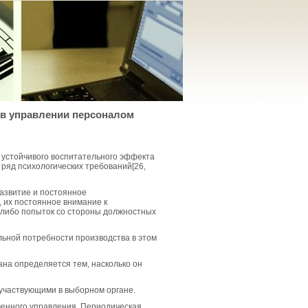
 в управлении персоналом
ся устойчивого воспитательного эффекта
ряд психологических требований[26,
азвитие и постоянное
 их постоянное внимание к
х-либо попыток со стороны должностных
льной потребности производства в этом
ана определяется тем, насколько он
 участвующими в выборном органе.
венного управления. Периодическая