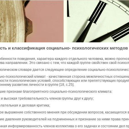
сть и классификация социально- психологических методов
обенности поведения, характера каждого отдельного человека, можно прогно
ива направлении. Это связано с тем, что каждой группе свойствен свой психол
логическом словаре дается следующее определение социально-психологическ
но-психологический климат - качественная сторона межличностных отношен
ности психологических условий, способствующих или препятствующих продук
ннему развитию личности в группе [18, c.25].
ие признаки благоприятного социально-психологического климата:
 и высокая требовательность членов группы друг к другу;
лательная и деловая критика;
ое выражение собственного мнения при обсуждении вопросов, касающегося в
вие давления руководителей на подчиненных и признание за ними права при
чная информированность членов коллектива о его задачах и состоянии дел п