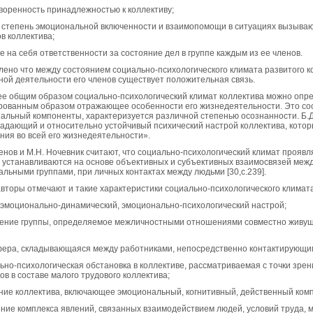
воренность принадлежностью к коллективу;
 степень эмоциональной включенности и взаимопомощи в ситуациях вызываю
в коллектива;
е на себя ответственности за состояние дел в группе каждым из ее членов.
лено что между состоянием социально-психологического климата развитого 
ной деятельности его членов существует положительная связь.
е общим образом социально-психологический климат коллектива можно опред
рованным образом отражающее особенности его жизнедеятельности. Это сос
альный компоненты, характеризуется различной степенью осознанности. Б.Д
адающий и относительно устойчивый психический настрой коллектива, кот
ния во всей его жизнедеятельности».
ченов и М.Н. Ночевник считают, что социально-психологический климат прояв
 устанавливаются на основе объективных и субъективных взаимосвязей меж
льными группами, при личных контактах между людьми [30,c.239].
авторы отмечают и такие характеристики социально-психологического климата,
 эмоционально-динамический, эмоционально-психологический настрой;
оение группы, определяемое межличностными отношениями совместно живу
фера, складывающаяся между работниками, непосредственно контактирующими
льно-психологическая обстановка в коллективе, рассматриваемая с точки зре
ов в составе малого трудового коллектива;
яние коллектива, включающее эмоциональный, когнитивный, действенный ко
ение комплекса явлений, связанных взаимодействием людей, условий труда, 