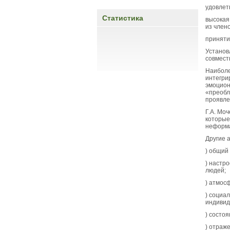
удовлет
Статистика
высокая
из члено
приняти
Установ
совмест
Наиболе
интегри
эмоцион
«преобл
проявле
Г.А. Мо
которые
неформа
Другие 
) общий
) настр
людей;
) атмос
) социа
индивид
) состо
) отраж