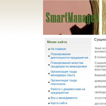
Сущно
Меню сайта
Зная ос
На главную
коллект
Планирование
В психо
деятельности предприятия
Планирования качества
Социаль
совокуп
продукции на микроуровне
всесторо
Организация труда
менеджера сбыта
Важнейш
Организация труда
доверие
персонала
доброже
Работа с документами на
свободн
предприятии
Все о менеджменте
отсутст
Карта сайта
достато