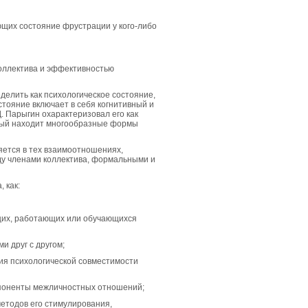
щих состояние фрустрации у кого-либо
коллектива и эффективностью
елить как психологическое состояние,
тояние включает в себя когнитивный и
. Парыгин охарактеризовал его как
орый находит многообразные формы
ляется в тех взаимоотношениях,
ду членами коллектива, формальными и
 как:
щих, работающих или обучающихся
 друг с другом;
ния психологической совместимости
мпоненты межличностных отношений;
методов его стимулирования,