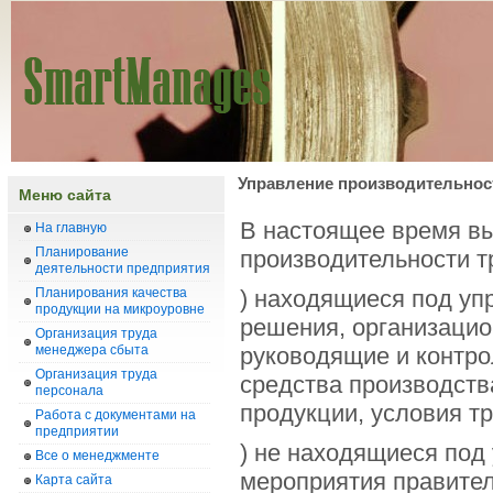
Управление производительно
Меню сайта
В настоящее время в
На главную
Планирование
производительности т
деятельности предприятия
Планирования качества
) находящиеся под уп
продукции на микроуровне
решения, организацио
Организация труда
менеджера сбыта
руководящие и контро
Организация труда
средства производств
персонала
продукции, условия т
Работа с документами на
предприятии
) не находящиеся под
Все о менеджменте
мероприятия правител
Карта сайта