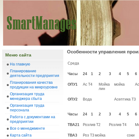
Особенности управления про
Меню сайта
Среда
На главную
Планирование
Часы
24
1
2
3
4
5
6
деятельности предприятия
Планирования качества
ОПУ1
Ас Т4
Мойка
мойка
Ас
продукции на микроуровне
лин
Организация труда
менеджера сбыта
ОПУ2
Вода
Асептика Т3
Организация труда
персонала
Часы
24
1
2
3
4
5
6
Работа с документами на
предприятии
ТВА21
Розлив Т2
Розлив Т4
М
Все о менеджменте
Карта сайта
ТВА3
Роз Т3
мойка
соки