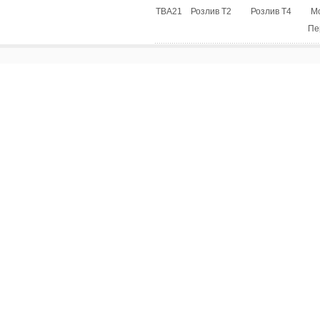
ТВА21
Розлив Т2
Розлив Т4
М
Пе