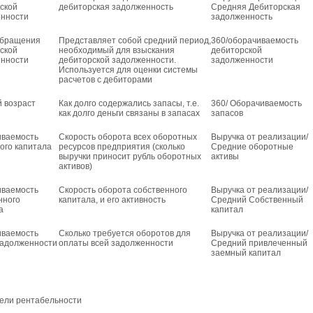
ской
дебиторская задолженность
Средняя Дебиторская
нности
задолженность
обращения
Представляет собой средний период,
360/оборачиваемость
ской
необходимый для взыскания
дебиторской
нности
дебиторской задолженности.
задолженности
Используется для оценки системы
расчетов с дебиторами
 возраст
Как долго содержались запасы, т.е.
360/ Оборачиваемость
как долго деньги связаны в запасах
запасов
иваемость
Скорость оборота всех оборотных
Выручка от реализации/
ого капитала
ресурсов предприятия (сколько
Средние оборотные
выручки приносит рубль оборотных
активы
активов)
иваемость
Скорость оборота собственного
Выручка от реализации/
нного
капитала, и его активность
Средний Собственный
а
капитал
иваемость
Сколько требуется оборотов для
Выручка от реализации/
адолженности
оплаты всей задолженности
Средний привлеченный
заемный капитал
ели рентабельности