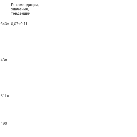
Рекомендации,
значения,
тенденции
0343=
0,07÷0,11
743=
7511=
5490=