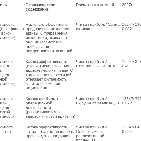
тель
Экономическое
Расчет показателей
2007г
содержание
льность
Насколько эффективно
Чистая прибыль/ Сумма
15547/ 19
 (коэффициент
предприятие использует
активов
0,082
ческой
активы. С точки зрения
льности)
инвестиции, позволяет
оценить возможную
прибыль при
осуществлении вложений
льность
Какова эффективность
Чистая прибыль/
15547/ 31
нного
(отдача) использования
Собственный капитал
0,49
а
акционерного капитала. С
ициент
точки зрения инвестиций
овой
отражает окупаемость
льности)
капиталовложения
акционеров
льность
Какова прибыль от
Чистая прибыль/
15547/ 70
ации
операционной
Выручка от реализации
0,022
ициент
деятельности
еской
(рассчитывается по
льности)
валовой и чистой прибыли)
льность
Какова эффективность
Чистая прибыль/
15547/ 64
 затрат
затрат, осуществленных на
Себестоимость
0,024
производстве продукции.
реализованной
продукции