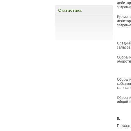
дебитор
задолже
Статистика
Время 
дебитор
задолже
Средний
запасов
Оборач
оборотн
Оборач
собстве
капитал
Оборач
общей з
5.
Показат