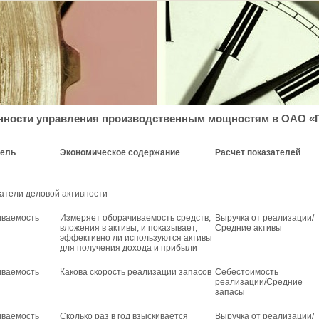
нности управления производственным мощностям в ОАО «
тель
Экономическое содержание
Расчет показателей
затели деловой активности
иваемость
Измеряет оборачиваемость средств,
Выручка от реализации/
вложения в активы, и показывает,
Средние активы
эффективно ли используются активы
для получения дохода и прибыли
иваемость
Какова скорость реализации запасов
Себестоимость
реализации/Средние
запасы
иваемость
Сколько раз в год взыскивается
Выручка от реализации/