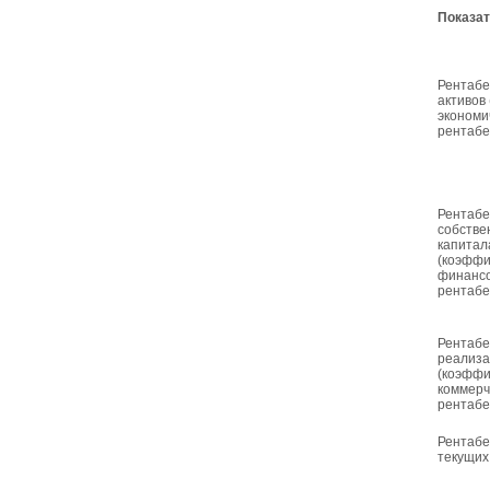
Показа
Рентабе
активов
экономи
рентабе
Рентабе
собстве
капитал
(коэфф
финанс
рентабе
Рентабе
реализ
(коэфф
коммерч
рентабе
Рентабе
текущих