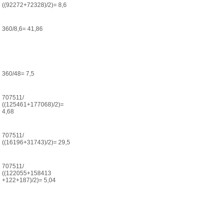
((92272+72328)/2)= 8,6
360/8,6= 41,86
360/48= 7,5
707511/
((125461+177068)/2)=
4,68
707511/
((16196+31743)/2)= 29,5
707511/
((122055+158413
+122+187)/2)= 5,04