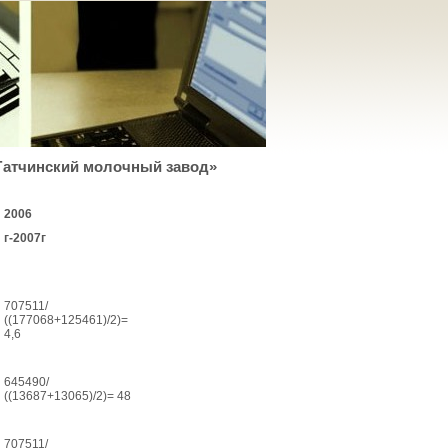
Гатчинский молочный завод»
2006
г-2007г
707511/
((177068+125461)/2)=
4,6
645490/
((13687+13065)/2)= 48
707511/