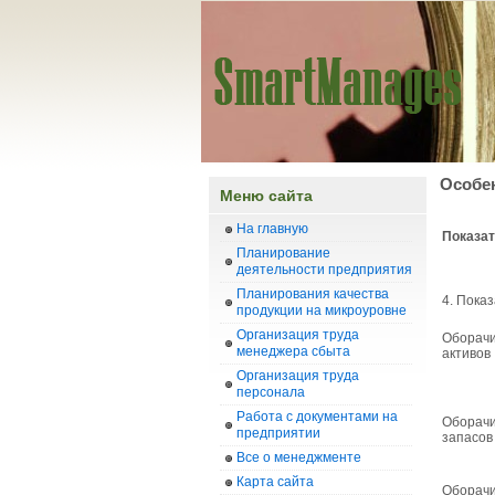
Особе
Меню сайта
На главную
Показа
Планирование
деятельности предприятия
Планирования качества
4. Пока
продукции на микроуровне
Организация труда
Оборач
менеджера сбыта
активов
Организация труда
персонала
Работа с документами на
Оборач
предприятии
запасов
Все о менеджменте
Карта сайта
Оборач